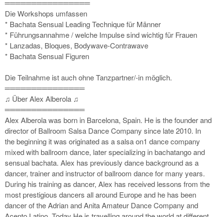
════════════════
Die Workshops umfassen
* Bachata Sensual Leading Technique für Männer
* Führungsannahme / welche Impulse sind wichtig für Frauen
* Lanzadas, Bloques, Bodywave-Contrawave
* Bachata Sensual Figuren
Die Teilnahme ist auch ohne Tanzpartner/-in möglich.
═══════════════
♫ Über Alex Alberola ♫
═══════════════
Alex Alberola was born in Barcelona, Spain. He is the founder and
director of Ballroom Salsa Dance Company since late 2010. In
the beginning it was originated as a salsa on1 dance company
mixed with ballroom dance, later specializing in bachatango and
sensual bachata. Alex has previously dance background as a
dancer, trainer and instructor of ballroom dance for many years.
During his training as dancer, Alex has received lessons from the
most prestigious dancers all around Europe and he has been
dancer of the Adrian and Anita Amateur Dance Company and
Acento Latino. Today He is travelling around the world at different