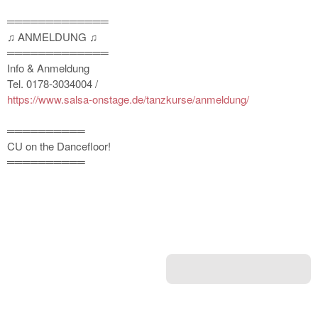
═════════════
♫ ANMELDUNG ♫
═════════════
Info & Anmeldung
Tel. 0178-3034004 /
https://
www.salsa-onstage.de/
tanzkurse/anmeldung/
══════════
CU on the Dancefloor!
══════════