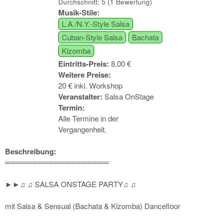
Durchschnitt:
5
(
1
Bewertung)
Musik-Stile:
L.A./N.Y.-Style Salsa
Cuban-Style Salsa
Bachata
Kizomba
Eintritts-Preis:
8.00 €
Weitere Preise:
20 € inkl. Workshop
Veranstalter:
Salsa OnStage
Termin:
Alle Termine in der
Vergangenheit.
Beschreibung:
═══════════════════
►►♫ ♫ SALSA ONSTAGE PARTY♫ ♫
mit Salsa & Sensual (Bachata & Kizomba) Dancefloor