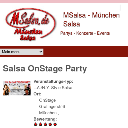
Direkt zum Inhalt
MSalsa - München
Salsa
Partys - Konzerte - Events
Main menu
Salsa OnStage Party
Veranstaltungs-Typ:
L.A./N.Y.-Style Salsa
Ort:
OnStage
Grafingerstr.6
München
,
Bewertung: