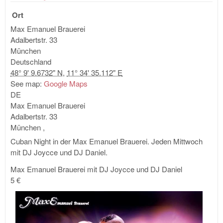
Bac
Ort
Sen
Wor
Max Emanuel Brauerei
Adalbertstr. 33
München
Deutschland
48° 9' 9.6732" N
,
11° 34' 35.112" E
See map:
Google Maps
DE
Max Emanuel Brauerei
Adalbertstr. 33
München
,
Cuban Night in der Max Emanuel Brauerei. Jeden Mittwoch
mit DJ Joycce und DJ Daniel.
Max Emanuel Brauerei mit DJ Joycce und DJ Daniel
5 €