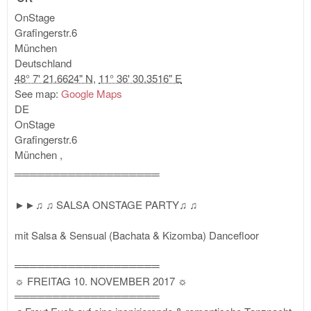
OnStage
Grafingerstr.6
München
Deutschland
48° 7' 21.6624" N
,
11° 36' 30.3516" E
See map:
Google Maps
DE
OnStage
Grafingerstr.6
München
,
═══════════════════
►►♫ ♫ SALSA ONSTAGE PARTY♫ ♫
mit Salsa & Sensual (Bachata & Kizomba) Dancefloor
═══════════════════
☼ FREITAG 10. NOVEMBER 2017 ☼
═══════════════════