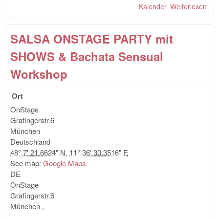
Kalender
Weiterlesen
übe
Sal
Spir
SALSA ONSTAGE PARTY mit
"Wa
Dan
SHOWS & Bachata Sensual
- Sa
Kiz
Workshop
Bac
PA
Ort
OnStage
Grafingerstr.6
München
Deutschland
48° 7' 21.6624" N
,
11° 36' 30.3516" E
See map:
Google Maps
DE
OnStage
Grafingerstr.6
München
,