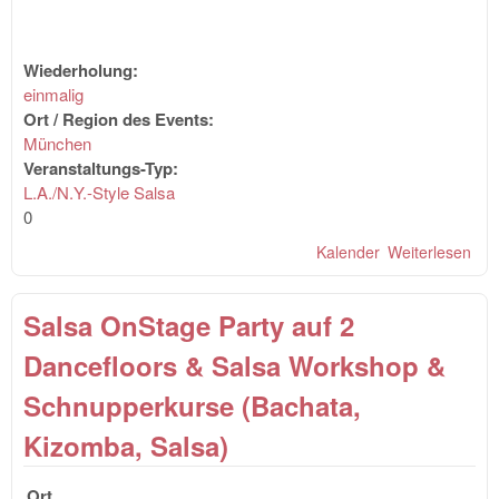
Wiederholung:
einmalig
Ort / Region des Events:
München
Veranstaltungs-Typ:
L.A./N.Y.-Style Salsa
0
Kalender
Weiterlesen
übe
Tan
den
Salsa OnStage Party auf 2
Gas
- S
Dancefloors & Salsa Workshop &
Schnupperkurse (Bachata,
Kizomba, Salsa)
Ort