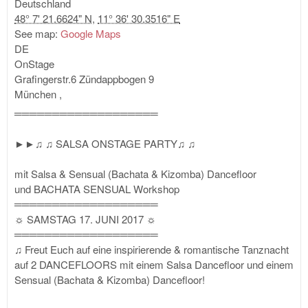
Deutschland
48° 7' 21.6624" N
,
11° 36' 30.3516" E
See map:
Google Maps
DE
OnStage
Grafingerstr.6
Zündappbogen 9
München
,
═══════════════════
►►♫ ♫ SALSA ONSTAGE PARTY♫ ♫
mit Salsa & Sensual (Bachata & Kizomba) Dancefloor
und BACHATA SENSUAL Workshop
═══════════════════
☼ SAMSTAG 17. JUNI 2017 ☼
═══════════════════
♫ Freut Euch auf eine inspirierende & romantische Tanznacht
auf 2 DANCEFLOORS mit einem Salsa Dancefloor und einem
Sensual (Bachata & Kizomba) Dancefloor!