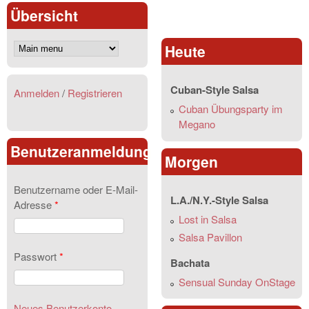
Übersicht
Heute
Cuban-Style Salsa
Anmelden
/
Registrieren
Cuban Übungsparty im
Megano
Benutzeranmeldung
Morgen
Benutzername oder E-Mail-
L.A./N.Y.-Style Salsa
Adresse
*
Lost in Salsa
Salsa Pavillon
Passwort
*
Bachata
Sensual Sunday OnStage
Neues Benutzerkonto