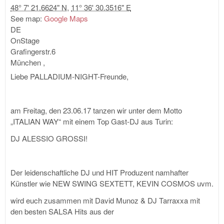
48° 7' 21.6624" N
,
11° 36' 30.3516" E
See map:
Google Maps
DE
OnStage
Grafingerstr.6
München
,
Liebe PALLADIUM-NIGHT-Freunde,
am Freitag, den 23.06.17 tanzen wir unter dem Motto
„ITALIAN WAY“ mit einem Top Gast-DJ aus Turin:
DJ ALESSIO GROSSI!
Der leidenschaftliche DJ und HIT Produzent namhafter
Künstler wie NEW SWING SEXTETT, KEVIN COSMOS uvm.
wird euch zusammen mit David Munoz & DJ Tarraxxa mit
den besten SALSA Hits aus der