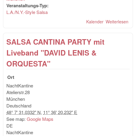
Veranstaltungs-Typ:
L.A./N.Y.-Style Salsa
Kalender
Weiterlesen
übe
SA
ON
SALSA CANTINA PARTY mit
PA
AB
Liveband "DAVID LENIS &
DE
OF
ORQUESTA"
TÜ
Ort
NachtKantine
Atelierstr.28
München
Deutschland
48° 7' 31.0332" N
,
11° 36' 20.232" E
See map:
Google Maps
DE
NachtKantine