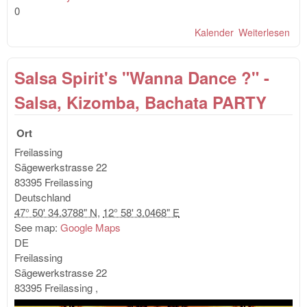
0
Kalender
Weiterlesen
übe
OnS
Par
Salsa Spirit's "Wanna Dance ?" -
Dan
& B
Salsa, Kizomba, Bachata PARTY
Sen
Wor
Ort
Freilassing
Sägewerkstrasse 22
83395 Freilassing
Deutschland
47° 50' 34.3788" N
,
12° 58' 3.0468" E
See map:
Google Maps
DE
Freilassing
Sägewerkstrasse 22
83395 Freilassing
,