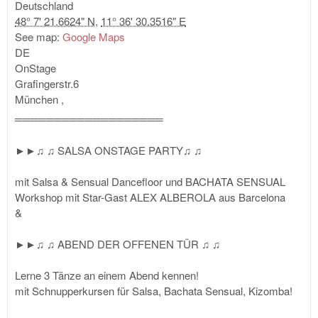
Deutschland
48° 7' 21.6624" N
,
11° 36' 30.3516" E
See map:
Google Maps
DE
OnStage
Grafingerstr.6
München
,
═══════════════════
►►♫ ♫ SALSA ONSTAGE PARTY♫ ♫
mit Salsa & Sensual Dancefloor und BACHATA SENSUAL
Workshop mit Star-Gast ALEX ALBEROLA aus Barcelona
&
►►♫ ♫ ABEND DER OFFENEN TÜR ♫ ♫
Lerne 3 Tänze an einem Abend kennen!
mit Schnupperkursen für Salsa, Bachata Sensual, Kizomba!