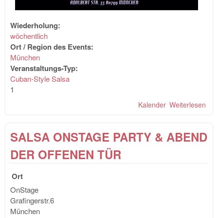
Wiederholung:
wöchentlich
Ort / Region des Events:
München
Veranstaltungs-Typ:
Cuban-Style Salsa
1
Kalender
Weiterlesen
übe
Cu
Nigh
SALSA ONSTAGE PARTY & ABEND
Max
Bra
DER OFFENEN TÜR
mit
Joy
Ort
und
Dan
OnStage
Grafingerstr.6
München