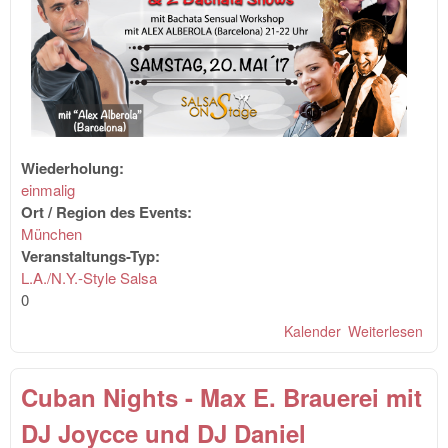
Wiederholung:
einmalig
Ort / Region des Events:
München
Veranstaltungs-Typ:
L.A./N.Y.-Style Salsa
0
Kalender
Weiterlesen
übe
SA
ON
Cuban Nights - Max E. Brauerei mit
PA
mit
DJ Joycce und DJ Daniel
SH