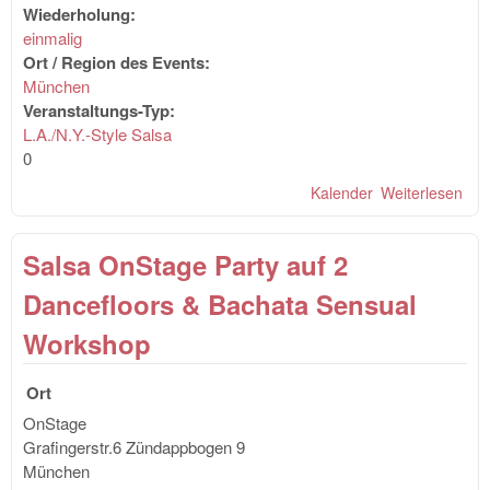
Wiederholung:
einmalig
Ort / Region des Events:
München
Veranstaltungs-Typ:
L.A./N.Y.-Style Salsa
0
Kalender
Weiterlesen
übe
OnS
auf
Salsa OnStage Party auf 2
Dan
Sal
Dancefloors & Bachata Sensual
&
Sch
Workshop
(Ba
Kiz
Ort
OnStage
Grafingerstr.6
Zündappbogen 9
München