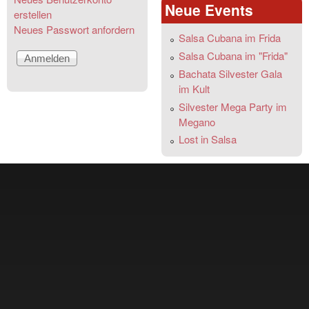
Neue Events
erstellen
Neues Passwort anfordern
Salsa Cubana im Frida
Salsa Cubana im "Frida"
Bachata Silvester Gala
im Kult
Silvester Mega Party im
Megano
Lost in Salsa