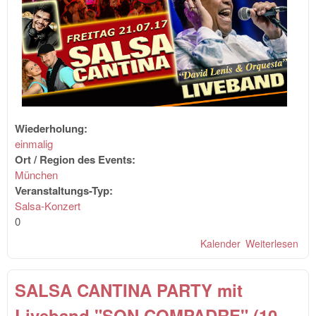
Wiederholung:
einmalig
Ort / Region des Events:
München
Veranstaltungs-Typ:
Salsa-Konzert
0
Kalender
Weiterlesen
übe
CA
PAR
SALSA CANTINA PARTY mit
Liv
"DA
Liveband "SON COMPADRE" (10