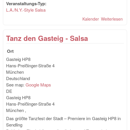
Veranstaltungs-Typ:
L.A./N.Y.-Style Salsa
Kalender
Weiterlesen
übe
Pal
Nig
Tanz den Gasteig - Salsa
"Ita
Way
Ort
Gasteig HP8
Hans-Preißinger-Straße 4
München
Deutschland
See map:
Google Maps
DE
Gasteig HP8
Hans-Preißinger-Straße 4
München
,
Das größte Tanzfest der Stadt – Premiere im Gasteig HP8 in
Sendling