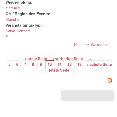
Wiederholung:
einmalig
Ort / Region des Events:
München
Veranstaltungs-Typ:
Salsa-Konzert
0
Kalender
Weiterlesen
übe
CA
PAR
« erste Seite
‹ vorherige Seite
…
Liv
Seiten
5
6
7
8
9
10
11
12
13
nächste Seite
"S
›
letzte Seite »
CO
(10
Ban