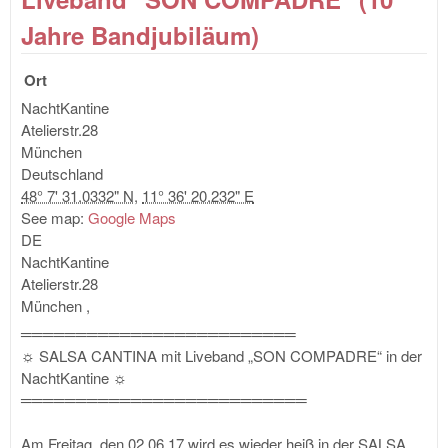
LEN
OR
Jahre Bandjubiläum)
Ort
NachtKantine
Atelierstr.28
München
Deutschland
48° 7' 31.0332" N
,
11° 36' 20.232" E
See map:
Google Maps
DE
NachtKantine
Atelierstr.28
München
,
═════════════════════════
☼ SALSA CANTINA mit Liveband „SON COMPADRE“ in der
NachtKantine ☼
══════════════════════════
Am Freitag, den 02.06.17 wird es wieder heiß in der SALSA