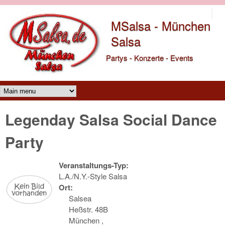
Direkt zum Inhalt
MSalsa - München
Salsa
Partys - Konzerte - Events
Main menu
Legenday Salsa Social Dance
Party
Veranstaltungs-Typ:
L.A./N.Y.-Style Salsa
Ort:
Salsea
Heßstr. 48B
München
,