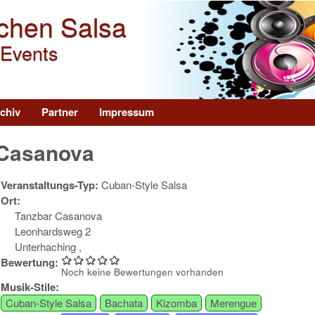
Direkt zum Inhalt
chen Salsa
 Events
chiv
Partner
Impressum
 Casanova
Veranstaltungs-Typ:
Cuban-Style Salsa
Ort:
Tanzbar Casanova
Leonhardsweg 2
Unterhaching
,
Bewertung:
Noch keine Bewertungen vorhanden
Musik-Stile:
Cuban-Style Salsa
Bachata
Kizomba
Merengue