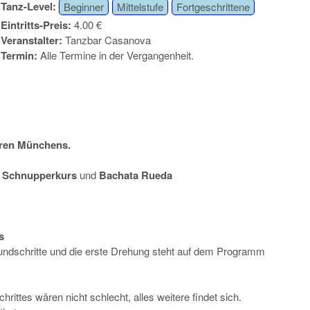
Tanz-Level:
Beginner
Mittelstufe
Fortgeschrittene
Eintritts-Preis:
4.00 €
Veranstalter:
Tanzbar Casanova
Termin:
Alle Termine in der Vergangenheit.
oren Münchens.
a
Schnupperkurs
und
Bachata Rueda
s
rundschritte und die erste Drehung steht auf dem Programm
ittes wären nicht schlecht, alles weitere findet sich.