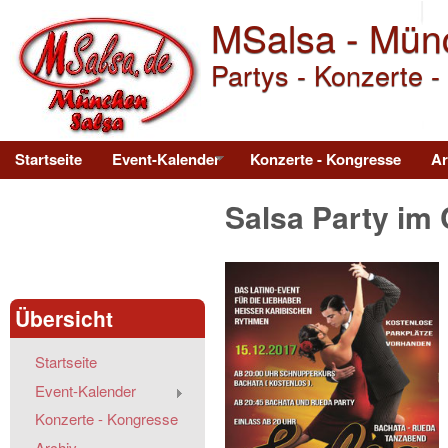
MSalsa - Mün
Partys - Konzerte -
Main menu
Startseite
Event-Kalender
Konzerte - Kongresse
Ar
Salsa Party im
Übersicht
Startseite
Event-Kalender
Konzerte - Kongresse
Archiv