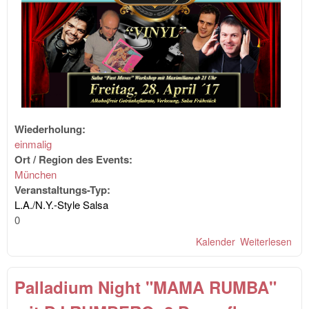
Wiederholung:
einmalig
Ort / Region des Events:
München
Veranstaltungs-Typ:
L.A./N.Y.-Style Salsa
0
Kalender
Weiterlesen
übe
Pal
Nigh
Palladium Night "MAMA RUMBA"
mit
Dan