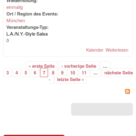
Wiederholung:
einmalig
Ort / Region des Events:
München
Veranstaltungs-Typ:
L.A./N.Y.-Style Salsa
0
Kalender
Weiterlesen
übe
Pal
Nig
« erste Seite
‹ vorherige Seite
…
"M
Seiten
3
4
5
6
7
8
9
10
11
…
nächste Seite
RUM
›
letzte Seite »
DJ
RU
2
Dan
Ver
uvm