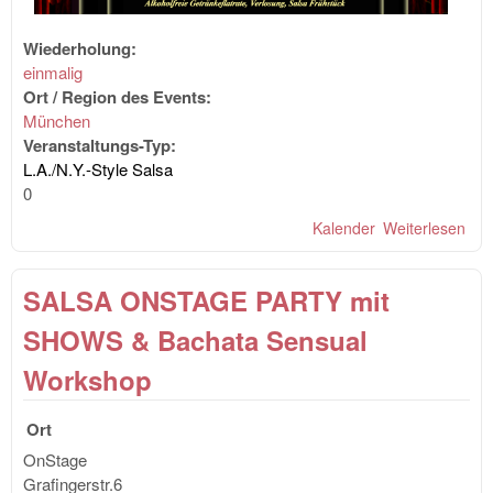
Wiederholung:
einmalig
Ort / Region des Events:
München
Veranstaltungs-Typ:
L.A./N.Y.-Style Salsa
0
Kalender
Weiterlesen
übe
PA
NIG
SALSA ONSTAGE PARTY mit
BAR
4 D
SHOWS & Bachata Sensual
Dan
Sal
Workshop
Wor
uvm
Ort
OnStage
Grafingerstr.6