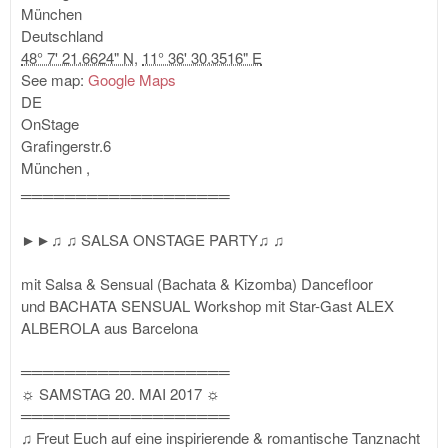
München
Deutschland
48° 7' 21.6624" N
,
11° 36' 30.3516" E
See map:
Google Maps
DE
OnStage
Grafingerstr.6
München
,
═══════════════════
►►♫ ♫ SALSA ONSTAGE PARTY♫ ♫
mit Salsa & Sensual (Bachata & Kizomba) Dancefloor
und BACHATA SENSUAL Workshop mit Star-Gast ALEX
ALBEROLA aus Barcelona
═══════════════════
☼ SAMSTAG 20. MAI 2017 ☼
═══════════════════
♫ Freut Euch auf eine inspirierende & romantische Tanznacht