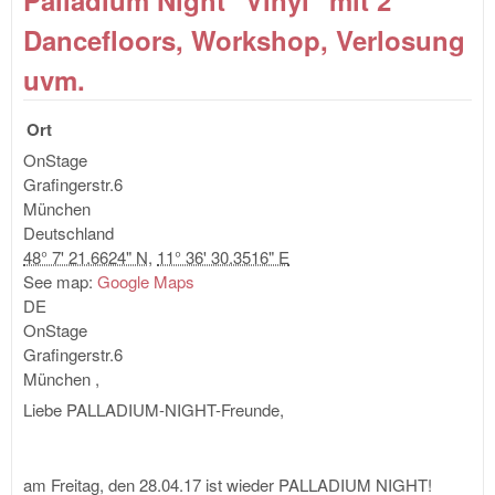
AB
Dancefloors, Workshop, Verlosung
DE
OF
uvm.
TÜ
Ort
OnStage
Grafingerstr.6
München
Deutschland
48° 7' 21.6624" N
,
11° 36' 30.3516" E
See map:
Google Maps
DE
OnStage
Grafingerstr.6
München
,
Liebe PALLADIUM-NIGHT-Freunde,
am Freitag, den 28.04.17 ist wieder PALLADIUM NIGHT!