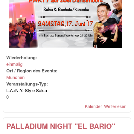
Wiederholung:
einmalig
Ort / Region des Events:
München
Veranstaltungs-Typ:
L.A./N.Y.-Style Salsa
0
Kalender
Weiterlesen
übe
OnS
Par
PALLADIUM NIGHT "EL BARIO"
Dan
& B