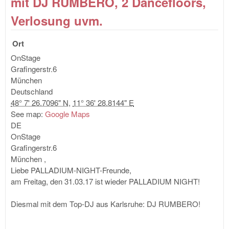
mit DJ RUMBERO, 2 Dancefloors,
Wor
Ver
Verlosung uvm.
uvm
Ort
OnStage
Grafingerstr.6
München
Deutschland
48° 7' 26.7096" N
,
11° 36' 28.8144" E
See map:
Google Maps
DE
OnStage
Grafingerstr.6
München
,
Liebe PALLADIUM-NIGHT-Freunde,
am Freitag, den 31.03.17 ist wieder PALLADIUM NIGHT!
Diesmal mit dem Top-DJ aus Karlsruhe: DJ RUMBERO!