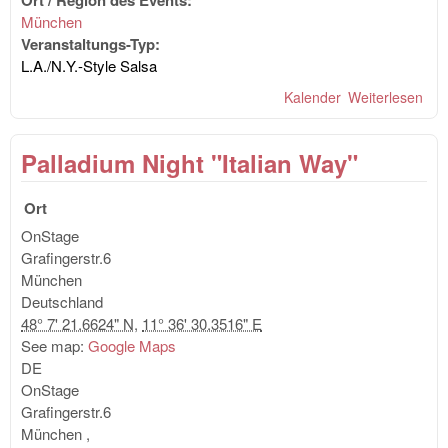
München
Veranstaltungs-Typ:
L.A./N.Y.-Style Salsa
Kalender
Weiterlesen
übe
SA
CA
Palladium Night "Italian Way"
PA
"vo
Fei
Ort
mit
OnStage
SH
Grafingerstr.6
München
Deutschland
48° 7' 21.6624" N
,
11° 36' 30.3516" E
See map:
Google Maps
DE
OnStage
Grafingerstr.6
München
,