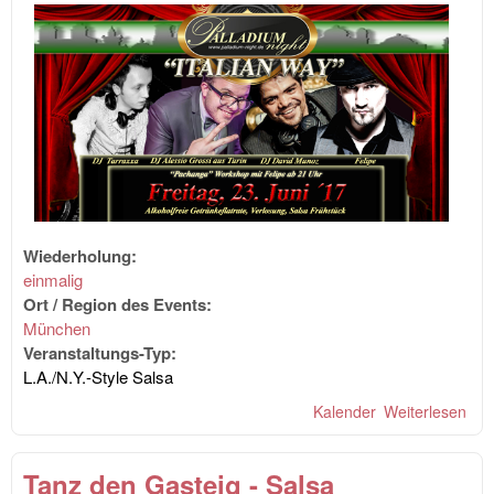
Wiederholung:
einmalig
Ort / Region des Events:
München
Veranstaltungs-Typ:
L.A./N.Y.-Style Salsa
Kalender
Weiterlesen
übe
Pal
Nig
Tanz den Gasteig - Salsa
"Ita