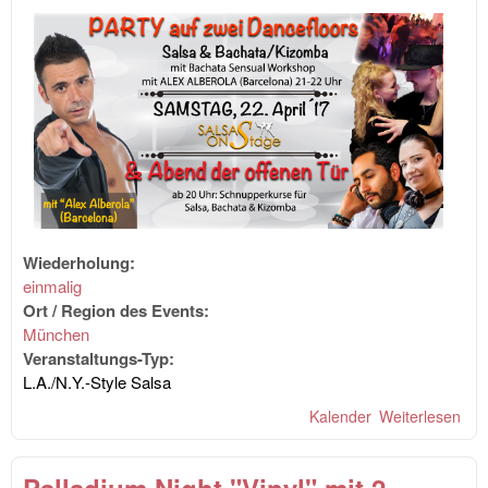
Wiederholung:
einmalig
Ort / Region des Events:
München
Veranstaltungs-Typ:
L.A./N.Y.-Style Salsa
Kalender
Weiterlesen
übe
SA
ON
Palladium Night "Vinyl" mit 2
PA