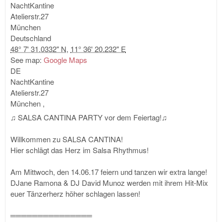
NachtKantine
Atelierstr.27
München
Deutschland
48° 7' 31.0332" N
,
11° 36' 20.232" E
See map:
Google Maps
DE
NachtKantine
Atelierstr.27
München
,
♫ SALSA CANTINA PARTY vor dem Feiertag!♫
Willkommen zu SALSA CANTINA!
Hier schlägt das Herz im Salsa Rhythmus!
Am Mittwoch, den 14.06.17 feiern und tanzen wir extra lange!
DJane Ramona & DJ David Munoz werden mit ihrem Hit-Mix
euer Tänzerherz höher schlagen lassen!
═══════════════