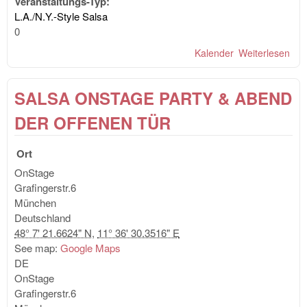
Veranstaltungs-Typ:
L.A./N.Y.-Style Salsa
0
Kalender
Weiterlesen
übe
SA
ON
SALSA ONSTAGE PARTY & ABEND
PA
mit
DER OFFENEN TÜR
SH
Bac
Ort
Sen
Wor
OnStage
Grafingerstr.6
München
Deutschland
48° 7' 21.6624" N
,
11° 36' 30.3516" E
See map:
Google Maps
DE
OnStage
Grafingerstr.6