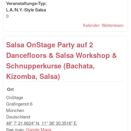
Veranstaltungs-Typ:
L.A./N.Y.-Style Salsa
0
Kalender
Weiterlesen
übe
Tan
den
Salsa OnStage Party auf 2
Gas
- S
Dancefloors & Salsa Workshop &
Schnupperkurse (Bachata,
Kizomba, Salsa)
Ort
OnStage
Grafingerstr.6
München
Deutschland
48° 7' 21.6624" N
,
11° 36' 30.3516" E
See map:
Google Maps