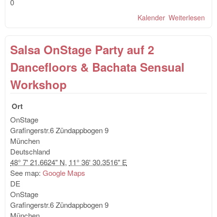
0
Kalender
Weiterlesen
übe
OnS
auf
Salsa OnStage Party auf 2
Dan
Sal
Dancefloors & Bachata Sensual
&
Sch
Workshop
(Ba
Kiz
Ort
OnStage
Grafingerstr.6
Zündappbogen 9
München
Deutschland
48° 7' 21.6624" N
,
11° 36' 30.3516" E
See map:
Google Maps
DE
OnStage
Grafingerstr.6
Zündappbogen 9
München
,