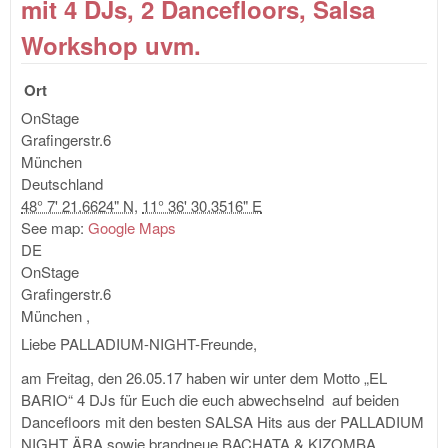
mit 4 DJs, 2 Dancefloors, Salsa
Sen
Wor
Workshop uvm.
Ort
OnStage
Grafingerstr.6
München
Deutschland
48° 7' 21.6624" N
,
11° 36' 30.3516" E
See map:
Google Maps
DE
OnStage
Grafingerstr.6
München
,
Liebe PALLADIUM-NIGHT-Freunde,
am Freitag, den 26.05.17 haben wir unter dem Motto „EL
BARIO“ 4 DJs für Euch die euch abwechselnd auf beiden
Dancefloors mit den besten SALSA Hits aus der PALLADIUM
NIGHT ÄRA sowie brandneue BACHATA & KIZOMBA