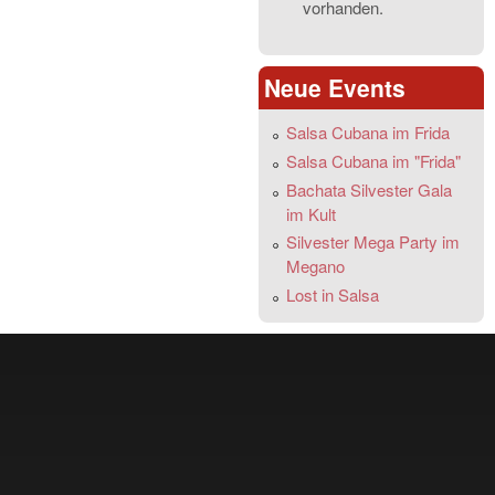
vorhanden.
Neue Events
Salsa Cubana im Frida
Salsa Cubana im "Frida"
Bachata Silvester Gala
im Kult
Silvester Mega Party im
Megano
Lost in Salsa