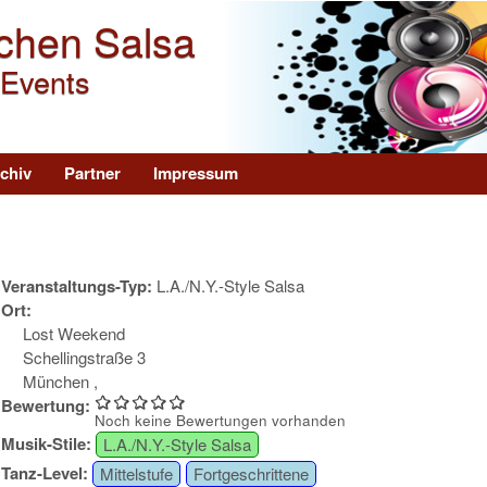
Direkt zum Inhalt
chen Salsa
 Events
chiv
Partner
Impressum
Veranstaltungs-Typ:
L.A./N.Y.-Style Salsa
Ort:
Lost Weekend
Schellingstraße 3
München
,
Bewertung:
Noch keine Bewertungen vorhanden
Musik-Stile:
L.A./N.Y.-Style Salsa
Tanz-Level:
Mittelstufe
Fortgeschrittene