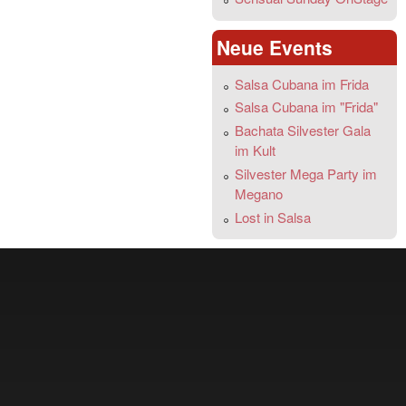
Gleichzeitig mit der Registrierung akzeptiert die sich
registrierende Person die AGB, Allgemeingültige Bedingungen
Neue Events
und Nutzungsbedingen von MSalsa.de an.
Allgemeingültige Bedingungen
Salsa Cubana im Frida
Urheber- und Nutzungsrechte
Salsa Cubana im "Frida"
Bachata Silvester Gala
Der Nutzer gewährt MSalsa.de für alle Inhalte, die an
im Kult
MSalsa.de übermittelt werden, das unentgeltliche, zeitlich und
örtlich unbegrenzte und nicht ausschließliche Recht, diese
Silvester Mega Party im
Inhalte ganz oder teilweise zu nutzen, zu vervielfältigen,
Megano
anzupassen, zu veröffentlichen, zu übersetzen, zu
Lost in Salsa
modifizieren, zu bearbeiten, zu verbreiten, aufzuführen,
darzustellen, Dritte einfache Nutzungsrechte an diesen
Aussagen einzuräumen sowie die Aussagen in andere Werke
und/oder Medien zu übernehmen. Diese Rechteeinräumung
umfasst ebenso die Möglichkeit die Beträge oder Inhalte zu
archivieren sowie sie zu verwenden und/oder verwenden zu
lassen für Werbezwecken und für die Veröffentlichung. Der
Nutzer versichert, dass er entweder Urheber der Inhalte ist
oder über die entsprechenden Rechte verfügt, die Inhalte zu