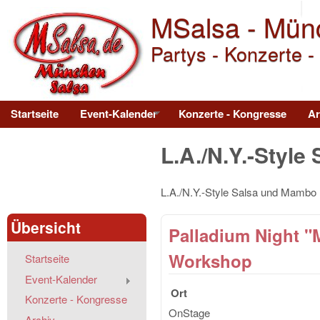
MSalsa - Mün
Partys - Konzerte -
Main menu
Startseite
Event-Kalender
Konzerte - Kongresse
Ar
L.A./N.Y.-Style 
L.A./N.Y.-Style Salsa und Mambo
Übersicht
Palladium Night "
Workshop
Startseite
Event-Kalender
Ort
Konzerte - Kongresse
OnStage
Archiv