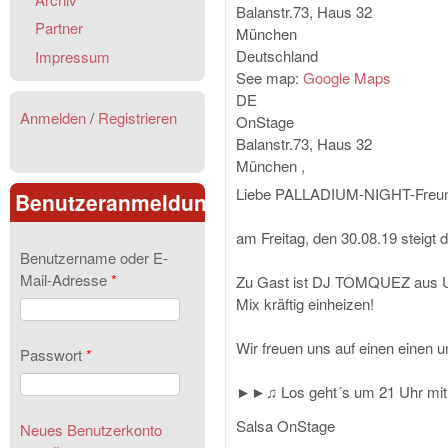
Balanstr.73, Haus 32
Partner
München
Deutschland
Impressum
See map:
Google Maps
DE
Anmelden
/
Registrieren
OnStage
Balanstr.73, Haus 32
München
,
Liebe PALLADIUM-NIGHT-Freu
Benutzeranmeldung
am Freitag, den 30.08.19 stei
Benutzername oder E-
Mail-Adresse
*
Zu Gast ist DJ TOMQUEZ aus Ul
Mix kräftig einheizen!
Wir freuen uns auf einen eine
Passwort
*
►►♫ Los geht´s um 21 Uhr mit
Salsa OnStage
Neues Benutzerkonto