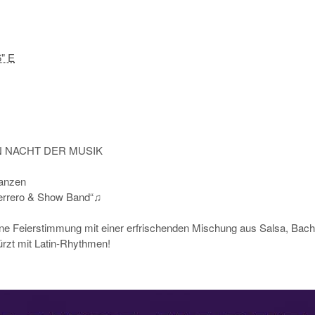
6" E
EN NACHT DER MUSIK
tanzen
errero & Show Band“♫
ene Feierstimmung mit einer erfrischenden Mischung aus Salsa, Ba
rzt mit Latin-Rhythmen!