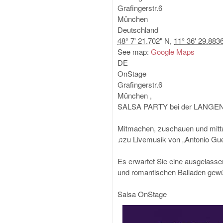
Grafingerstr.6
München
Deutschland
48° 7' 21.702" N
,
11° 36' 29.883
See map:
Google Maps
DE
OnStage
Grafingerstr.6
München
,
SALSA PARTY bei der LANG
Mitmachen, zuschauen und mit
♫zu Livemusik von „Antonio Gu
Es erwartet Sie eine ausgelass
und romantischen Balladen gewü
Salsa OnStage