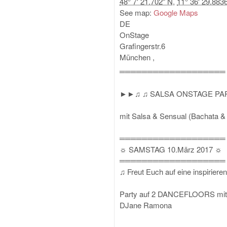
48° 7' 21.702" N
,
11° 36' 29.883
See map:
Google Maps
DE
OnStage
Grafingerstr.6
München
,
═══════════════════
►►♫ ♫ SALSA ONSTAGE PA
mit Salsa & Sensual (Bachata &
═══════════════════
☼ SAMSTAG 10.März 2017 ☼
═══════════════════
♫ Freut Euch auf eine inspirier
Party auf 2 DANCEFLOORS mit e
DJane Ramona