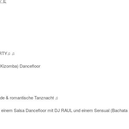
6" E
RTY♫ ♫
 Kizomba) Dancefloor
ende & romantische Tanznacht ♫
inem Salsa Dancefloor mit DJ RAUL und einem Sensual (Bachata 