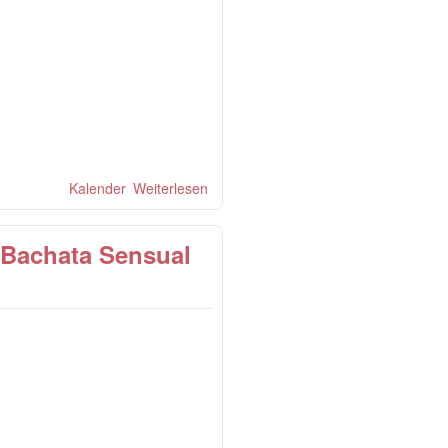
Kalender
Weiterlesen
über Palladium Night "Move" - Salsa
Party mit Mambo Show & Salsa
Footwork-Workshop
 Bachata Sensual