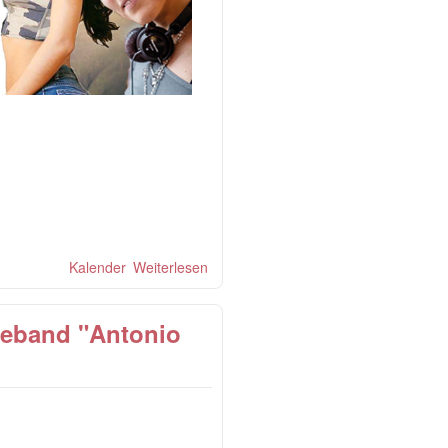
Kalender
Weiterlesen
über Salsa OnStage Party mit Salsa
& Sensual Dancefloor und Bachata
Sensual Pre-Party-Workshop
veband "Antonio