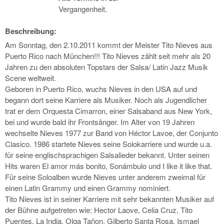
Vergangenheit.
Beschreibung:
Am Sonntag, den 2.10.2011 kommt der Meister Tito Nieves aus
Puerto Rico nach München!!! Tito Nieves zählt seit mehr als 20
Jahren zu den absoluten Topstars der Salsa/ Latin Jazz Musik
Scene weltweit.
Geboren in Puerto Rico, wuchs Nieves in den USA auf und
begann dort seine Karriere als Musiker. Noch als Jugendlicher
trat er dem Orquesta Cimarron, einer Salsaband aus New York,
bei und wurde bald ihr Frontsänger. Im Alter von 19
Jahren
wechselte Nieves 1977 zur Band von Héctor Lavoe, der Conjunto
Clasico. 1986 startete Nieves seine Solokarriere und wurde u.a.
für seine englischsprachigen Salsalieder bekannt. Unter seinen
Hits waren El amor más bonito, Sonámbulo und I like it like that.
Für seine Soloalben wurde Nieves unter anderem zweimal für
einen Latin Grammy und einen Grammy nominiert.
Tito Nieves ist in seiner Karriere mit sehr bekannten Musiker auf
der Bühne aufgetreten wie: Hector Laove, Celia Cruz, Tito
Puentes, La India, Olga Taňon, Gilberto Santa Rosa, Ismael