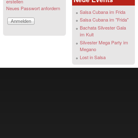
erstellen
Neues Passwort anfordern
Salsa Cubana im Frida
Salsa Cubana im "Frida"
Bachata Silvester Gala
im Kult
Silvester Mega Party im
Megano
Lost in Salsa