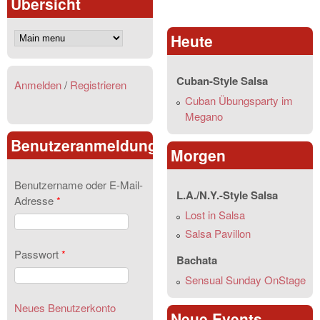
Übersicht
Heute
Cuban-Style Salsa
Anmelden
/
Registrieren
Cuban Übungsparty im
Megano
Benutzeranmeldung
Morgen
Benutzername oder E-Mail-
L.A./N.Y.-Style Salsa
Adresse
*
Lost in Salsa
Salsa Pavillon
Passwort
*
Bachata
Sensual Sunday OnStage
Neues Benutzerkonto
Neue Events