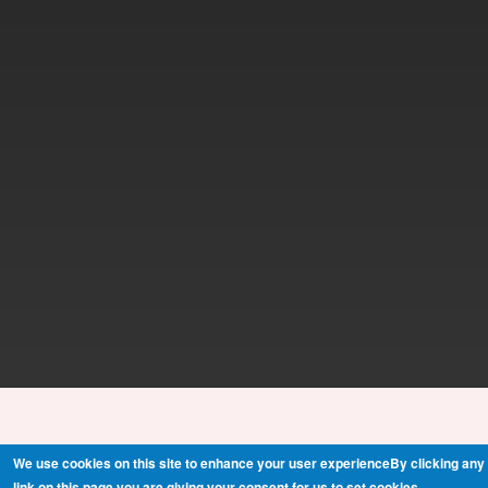
We use cookies on this site to enhance your user experienceBy clicking any
link on this page you are giving your consent for us to set cookies.