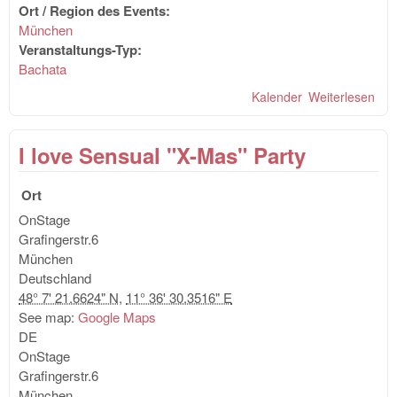
Ort / Region des Events:
München
Veranstaltungs-Typ:
Bachata
Kalender
Weiterlesen
übe
Bac
Sen
I love Sensual "X-Mas" Party
Wor
mit
Alb
Ort
aus
OnStage
Bar
Grafingerstr.6
München
Deutschland
48° 7' 21.6624" N
,
11° 36' 30.3516" E
See map:
Google Maps
DE
OnStage
Grafingerstr.6
München
,