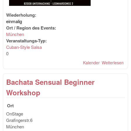
Wiederholung:
einmalig
Ort / Region des Events:
München
Veranstaltungs-Typ:
Cuban-Style Salsa
0
Kalender
Weiterlesen
übe
Sal
Par
Bachata Sensual Beginner
Cas
Workshop
Ort
OnStage
Grafingerstr.6
München