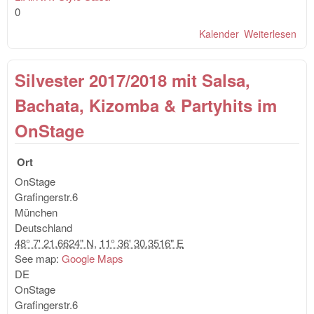
0
Kalender
Weiterlesen
übe
JA
SA
Silvester 2017/2018 mit Salsa,
ON
Bir
Bachata, Kizomba & Partyhits im
Par
OnStage
Ort
OnStage
Grafingerstr.6
München
Deutschland
48° 7' 21.6624" N
,
11° 36' 30.3516" E
See map:
Google Maps
DE
OnStage
Grafingerstr.6