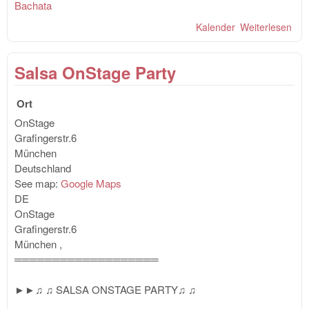
Bachata
Kalender
Weiterlesen
übe
lov
Sen
Salsa OnStage Party
"X-
Par
Ort
OnStage
Grafingerstr.6
München
Deutschland
See map:
Google Maps
DE
OnStage
Grafingerstr.6
München
,
═══════════════════
►►♫ ♫ SALSA ONSTAGE PARTY♫ ♫