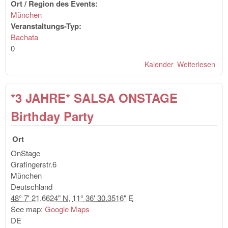
Ort / Region des Events:
München
Veranstaltungs-Typ:
Bachata
0
Kalender
Weiterlesen
übe
Bac
Sen
*3 JAHRE* SALSA ONSTAGE
Wor
mit
Birthday Party
AL
(Ba
Ort
& St
Batt
OnStage
Grafingerstr.6
München
Deutschland
48° 7' 21.6624" N
,
11° 36' 30.3516" E
See map:
Google Maps
DE