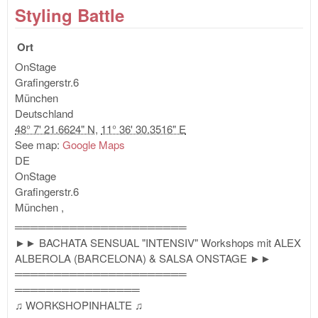
Styling Battle
Ort
OnStage
Grafingerstr.6
München
Deutschland
48° 7' 21.6624" N
,
11° 36' 30.3516" E
See map:
Google Maps
DE
OnStage
Grafingerstr.6
München
,
══════════════════════
►► BACHATA SENSUAL "INTENSIV" Workshops mit ALEX
ALBEROLA (BARCELONA) & SALSA ONSTAGE ►►
══════════════════════
════════════════
♫ WORKSHOPINHALTE ♫