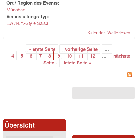
Ort / Region des Events:
München
Veranstaltungs-Typ:
L.A./N.Y.-Style Salsa
Kalender
Weiterlesen
übe
Pal
Nigh
« erste Seite
‹ vorherige Seite
…
MAS
Seiten
4
5
6
7
8
9
10
11
12
…
nächste
Dan
Seite ›
letzte Seite »
Soft
Flat
Ver
uvm
Übersicht