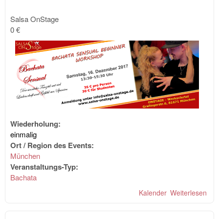
Salsa OnStage
0 €
Wiederholung:
einmalig
Ort / Region des Events:
München
Veranstaltungs-Typ:
Bachata
Kalender
Weiterlesen
übe
Bac
Sen