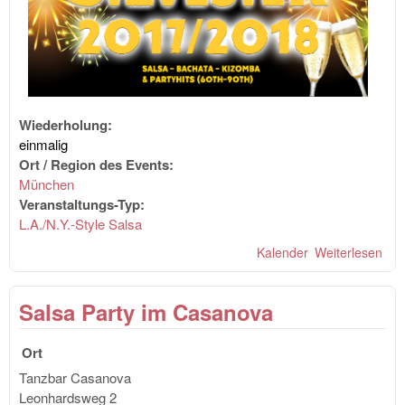
Wiederholung:
einmalig
Ort / Region des Events:
München
Veranstaltungs-Typ:
L.A./N.Y.-Style Salsa
Kalender
Weiterlesen
übe
Silv
201
Salsa Party im Casanova
mit
Bac
Kiz
Ort
Part
Tanzbar Casanova
im
Leonhardsweg 2
OnS