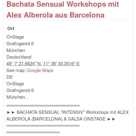
Bachata Sensual Workshops mit
Beg
Wor
Alex Alberola aus Barcelona
Ort
OnStage
Grafingerstr.6
München
Deutschland
48° 7' 21.6624" N
,
11° 36' 30.3516" E
See map:
Google Maps
DE
OnStage
Grafingerstr.6
München
,
══════════════════════
►► BACHATA SENSUAL "INTENSIV" Workshops mit ALEX
ALBEROLA (BARCELONA) & SALSA ONSTAGE ►►
══════════════════════
════════════════