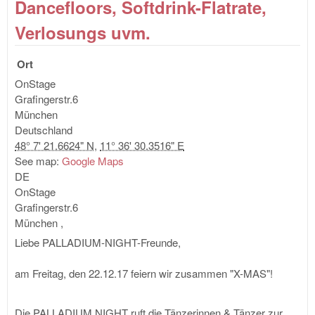
Dancefloors, Softdrink-Flatrate,
Verlosungs uvm.
Ort
OnStage
Grafingerstr.6
München
Deutschland
48° 7' 21.6624" N
,
11° 36' 30.3516" E
See map:
Google Maps
DE
OnStage
Grafingerstr.6
München
,
Liebe PALLADIUM-NIGHT-Freunde,
am Freitag, den 22.12.17 feiern wir zusammen "X-MAS"!
Die PALLADIUM NIGHT ruft die Tänzerinnen & Tänzer zur