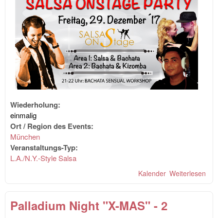
Wiederholung:
einmalig
Ort / Region des Events:
München
Veranstaltungs-Typ:
L.A./N.Y.-Style Salsa
Kalender
Weiterlesen
übe
Sal
OnS
Palladium Night "X-MAS" - 2
Par